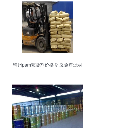
锦州pam絮凝剂价格 巩义金辉滤材